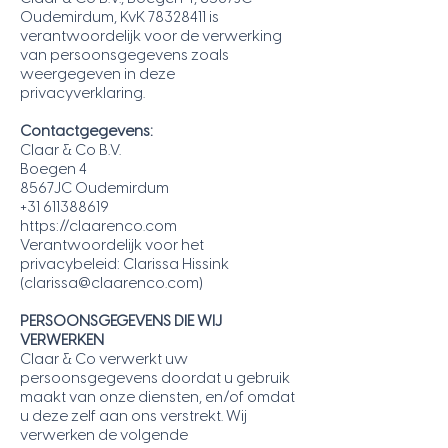
Oudemirdum, KvK
78328411
is
verantwoordelijk voor de verwerking
van persoonsgegevens zoals
weergegeven in deze
privacyverklaring.
Contactgegevens:
Claar & Co B.V.
Boegen 4
8567JC Oudemirdum
+31 611388619
https://claarenco.com
Verantwoordelijk voor het
privacybeleid: Clarissa Hissink
(
clarissa@claarenco.com
)
PERSOONSGEGEVENS DIE WIJ
VERWERKEN
Claar & Co verwerkt uw
persoonsgegevens doordat u gebruik
maakt van onze diensten, en/of omdat
u deze zelf aan ons verstrekt. Wij
verwerken de volgende