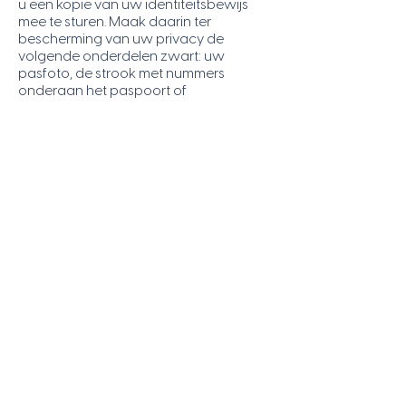
u een kopie van uw identiteitsbewijs
mee te sturen. Maak daarin ter
bescherming van uw privacy de
volgende onderdelen zwart: uw
pasfoto, de strook met nummers
onderaan het paspoort of
identiteitsbewijs, het nummer van
paspoort of identiteitsbewijs en uw
Burgerservicenummer. Wij reageren zo
snel mogelijk, maar in ieder geval
binnen vier weken.
Claar & Co wijst u er op dat u de
mogelijkheid heeft een klacht in te
dienen bij de nationale toezichthouder,
de Autoriteit Persoonsgegevens.
HOE WIJ PERSOONSGEGEVENS
BEVEILIGEN
Claar & Co neemt de bescherming van
uw gegevens serieus en neemt dus
passende maatregelen om misbruik,
verlies, onbevoegde toegang,
ongewenste openbaarmaking en