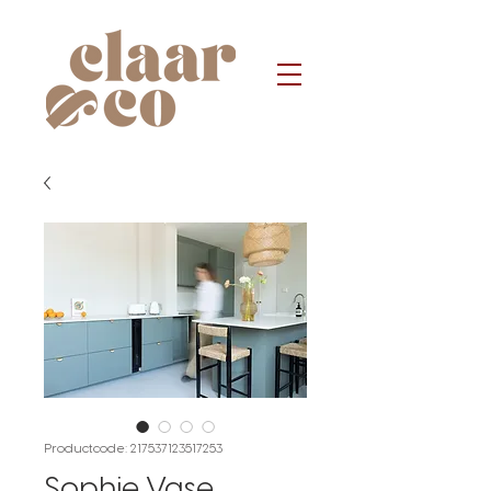
Productcode: 217537123517253
Sophie Vase