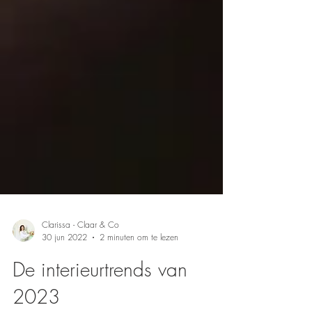
Clarissa - Claar & Co
30 jun 2022
2 minuten om te lezen